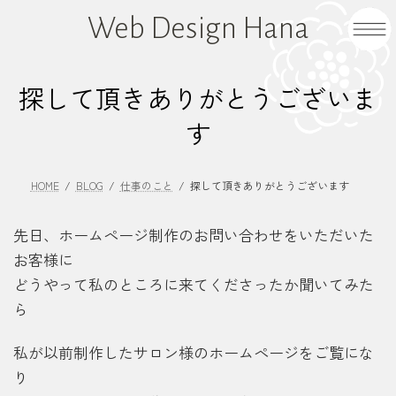
コ
ナ
Web Design Hana
ン
ビ
テ
ゲ
ン
ー
探して頂きありがとうございま
ツ
シ
へ
ョ
す
ス
ン
キ
に
ッ
移
HOME
BLOG
仕事のこと
探して頂きありがとうございます
プ
動
先日、ホームページ制作のお問い合わせをいただいた
お客様に
どうやって私のところに来てくださったか聞いてみた
ら
私が以前制作したサロン様のホームページをご覧にな
り