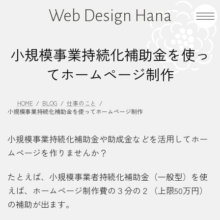
コ
ナ
Web Design Hana
ン
ビ
テ
ゲ
ン
ー
小規模事業持続化補助金を使っ
ツ
シ
へ
ョ
てホームページ制作
ス
ン
キ
に
ッ
移
HOME
BLOG
仕事のこと
小規模事業持続化補助金を使ってホームページ制作
プ
動
小規模事業持続化補助金や助成金などを活用してホー
ムページを作りませんか？
たとえば、小規模事業者持続化補助金（一般型）を使
えば、ホームページ制作費の３分の２（上限50万円）
の補助が出ます。