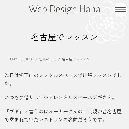
コ
ナ
Web Design Hana
ン
ビ
テ
ゲ
ン
ー
ツ
シ
名古屋でレッスン
へ
ョ
ス
ン
キ
に
HOME
BLOG
仕事のこと
名古屋でレッスン
ッ
移
プ
動
昨日は覚王山のレンタルスペースで出張レッスンでし
た。
いつもお借りしているレンタルスペースブギさん。
「ブギ」と言うのはオーナーさんのご両親が昔名古屋
で営まれていたレストランの名前だそうです。