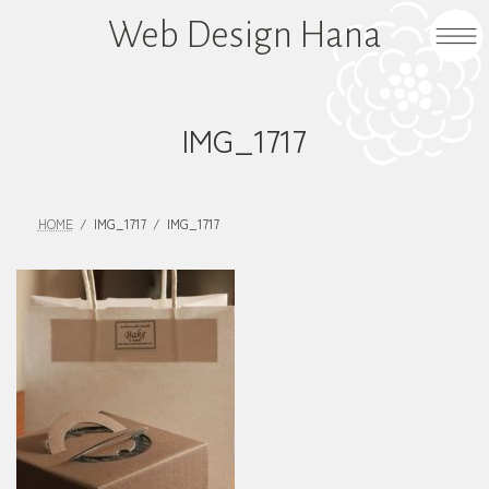
コ
ナ
Web Design Hana
ン
ビ
テ
ゲ
ン
ー
ツ
シ
IMG_1717
へ
ョ
ス
ン
キ
に
HOME
IMG_1717
IMG_1717
ッ
移
プ
動