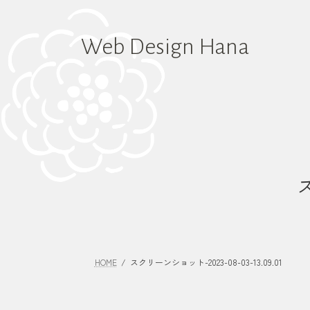
コ
ナ
ン
ビ
テ
ゲ
Web Design Hana
ン
ー
ツ
シ
へ
ョ
ス
ン
キ
に
ッ
移
プ
動
ス
HOME
スクリーンショット-2023-08-03-13.09.01