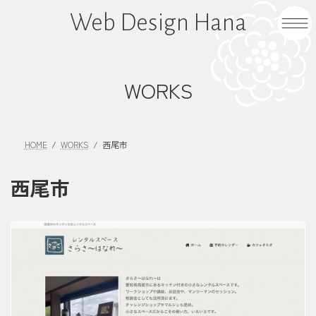
コ
ナ
Web Design Hana
ン
ビ
テ
ゲ
ン
ー
ツ
シ
WORKS
へ
ョ
ス
ン
キ
に
HOME
WORKS
西尾市
ッ
移
プ
動
西尾市