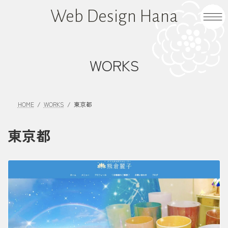
コ
ナ
Web Design Hana
ン
ビ
テ
ゲ
ン
ー
ツ
シ
WORKS
へ
ョ
ス
ン
キ
に
HOME
WORKS
東京都
ッ
移
プ
動
東京都