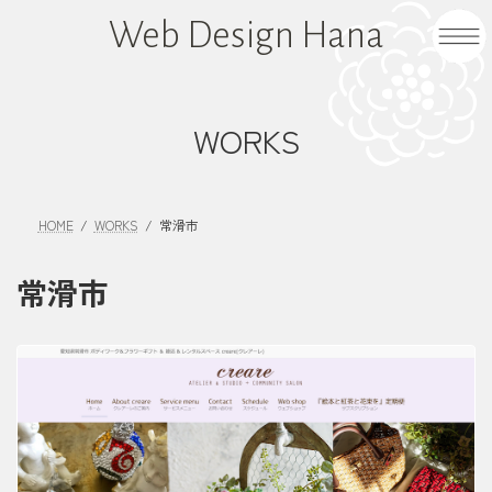
コ
ナ
Web Design Hana
ン
ビ
テ
ゲ
ン
ー
ツ
シ
WORKS
へ
ョ
ス
ン
キ
に
HOME
WORKS
常滑市
ッ
移
プ
動
常滑市