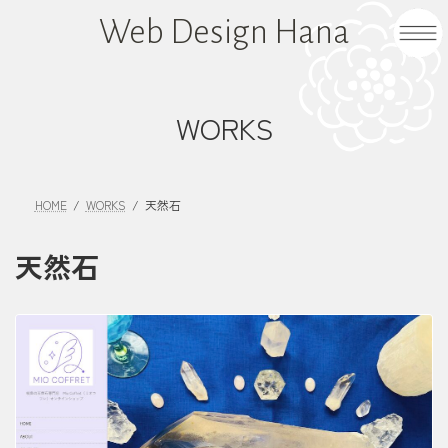
コ
ナ
Web Design Hana
ン
ビ
テ
ゲ
ン
ー
ツ
シ
WORKS
へ
ョ
ス
ン
キ
に
HOME
WORKS
天然石
ッ
移
プ
動
天然石