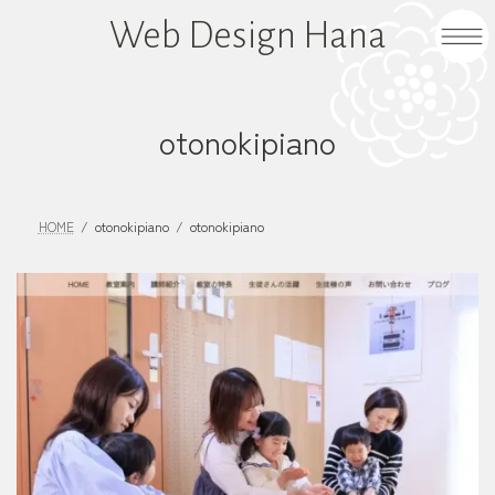
コ
ナ
Web Design Hana
ン
ビ
テ
ゲ
ン
ー
ツ
シ
otonokipiano
へ
ョ
ス
ン
キ
に
HOME
otonokipiano
otonokipiano
ッ
移
プ
動