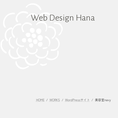
コ
ナ
ン
ビ
テ
ゲ
Web Design Hana
ン
ー
ツ
シ
へ
ョ
ス
ン
キ
に
ッ
移
プ
動
HOME
WORKS
WordPressサイト
美容室navy