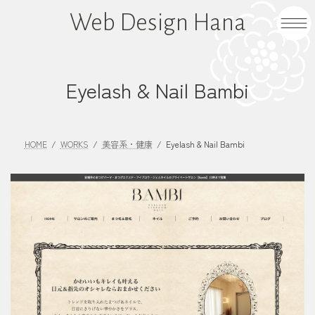
コ
ナ
Web Design Hana
ン
ビ
テ
ゲ
ン
ー
ツ
シ
Eyelash & Nail Bambi
へ
ョ
ス
ン
キ
に
HOME
WORKS
美容系・健康
Eyelash & Nail Bambi
ッ
移
プ
動