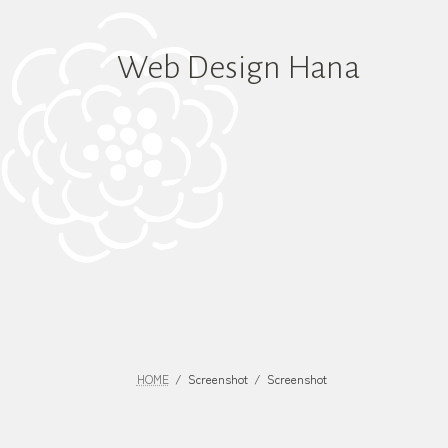
コ
ナ
ン
ビ
テ
ゲ
Web Design Hana
ン
ー
ツ
シ
へ
ョ
ス
ン
キ
に
ッ
移
プ
動
HOME
Screenshot
Screenshot