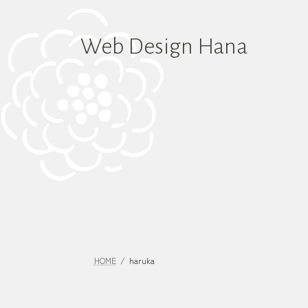
コ
ナ
ン
ビ
テ
ゲ
Web Design Hana
ン
ー
ツ
シ
へ
ョ
ス
ン
キ
に
ッ
移
プ
動
HOME
haruka