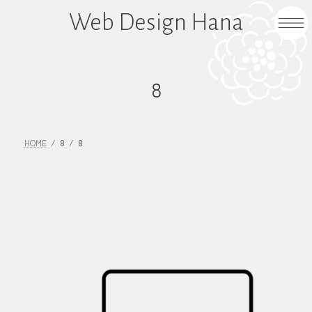
コ
ナ
Web Design Hana
ン
ビ
テ
ゲ
ン
ー
ツ
シ
8
へ
ョ
ス
ン
キ
に
HOME
8
8
ッ
移
プ
動