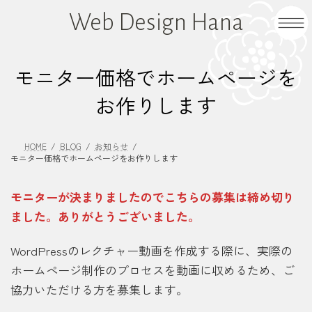
コ
ナ
Web Design Hana
ン
ビ
テ
ゲ
ン
ー
モニター価格でホームページを
ツ
シ
へ
ョ
お作りします
ス
ン
キ
に
ッ
移
HOME
BLOG
お知らせ
モニター価格でホームページをお作りします
プ
動
モニターが決まりましたのでこちらの募集は締め切り
ました。ありがとうございました。
WordPressのレクチャー動画を作成する際に、実際の
ホームページ制作のプロセスを動画に収めるため、ご
協力いただける方を募集します。