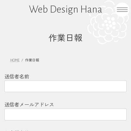
コ
ナ
Web Design Hana
ン
ビ
テ
ゲ
ン
ー
ツ
シ
作業日報
へ
ョ
ス
ン
キ
に
HOME
作業日報
ッ
移
プ
動
送信者名前
送信者メールアドレス