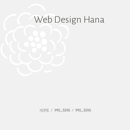
コ
ナ
ン
ビ
テ
ゲ
Web Design Hana
ン
ー
ツ
シ
へ
ョ
ス
ン
キ
に
ッ
移
プ
動
HOME
IMG_5306
IMG_5306