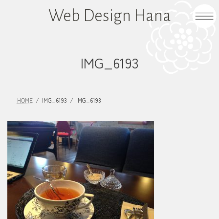
コ
ナ
Web Design Hana
ン
ビ
テ
ゲ
ン
ー
ツ
シ
IMG_6193
へ
ョ
ス
ン
キ
に
HOME
IMG_6193
IMG_6193
ッ
移
プ
動