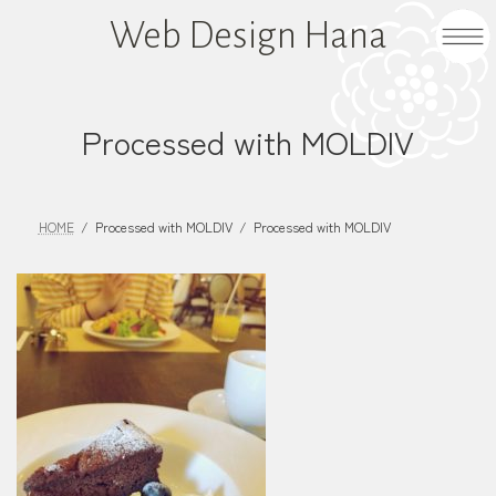
コ
ナ
Web Design Hana
ン
ビ
テ
ゲ
ン
ー
ツ
シ
Processed with MOLDIV
へ
ョ
ス
ン
キ
に
HOME
Processed with MOLDIV
Processed with MOLDIV
ッ
移
プ
動